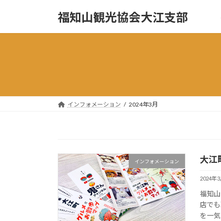
コ
ナ
福知山観光協会大江支部
ン
ビ
テ
ゲ
ン
ー
ツ
シ
へ
ョ
ス
ン
キ
に
ッ
移
インフォメーション
2024年3月
プ
動
大江
インフォメーション
2024年
福知山
店でも
を一気